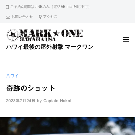
コ
ご予約&質問はLINEのみ（電話&E-mail対応不可）
ン
お問い合わせ
アクセス
テ
ン
ツ
メ
へ
ニ
ハワイ最後の屋外射撃 マークワン
ュ
ス
ー
ワ
キ
イ
ッ
キ
ハワイ
プ
キ
か
奇跡のショット
ら
2
2023年7月24日
by
Captain Nakai
0
分
！
最