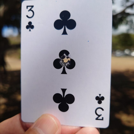
新
の
軍
用
銃
が
5
0
丁
以
上