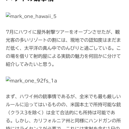
新
の
軍
用
銃
7月にハワイに屋外射撃ツアーをオープンさせたが、観
が
光客の多いリゾートの割には、現地での認知度はまだま
5
だ低く、太平洋の真ん中でのんびりと過ごしている。こ
0
の場を借りて射的屋による実銃の魅力を何回かに分けて
丁
紹介してみたいと思う。
以
上
まず、ハワイ州の銃事情であるが、全米でも最も厳しい
ルールに沿ってはいるものの、米国本土で所持可能な銃
（クラス3を除く）は全て合法的にも所持は可能であ
る。しかし、カリフォルニア州と同様にハンドガンの所
持にはライセンスが必要で、これには実射を含む1日の