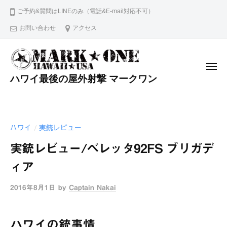
コ
ご予約&質問はLINEのみ（電話&E-mail対応不可）
ン
お問い合わせ
アクセス
テ
ン
ツ
メ
へ
ニ
ハワイ最後の屋外射撃 マークワン
ュ
ス
ー
ワ
キ
イ
ッ
キ
ハワイ
実銃レビュー
/
プ
キ
か
実銃レビュー/ベレッタ92FS ブリガデ
ら
ィア
2
0
2016年8月1日
by
Captain Nakai
分
！
最
ハワイの銃事情