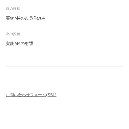
投
前の投稿
稿
実銃M4の改良Part.4
ナ
ビ
次の投稿
ゲ
実銃M4の射撃
ー
シ
ョ
ン
お問い合わせフォーム(SSL)