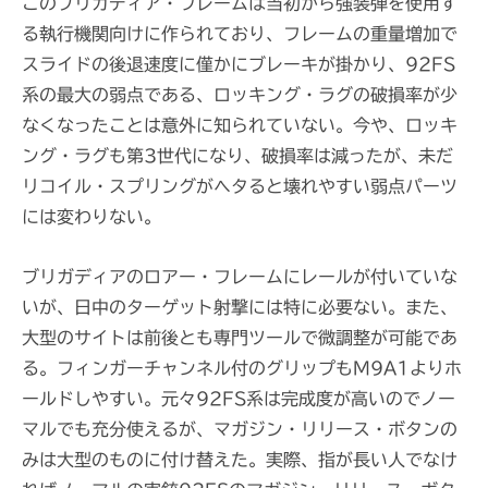
このブリガディア・フレームは当初から強装弾を使用す
る執行機関向けに作られており、フレームの重量増加で
スライドの後退速度に僅かにブレーキが掛かり、92FS
系の最大の弱点である、ロッキング・ラグの破損率が少
なくなったことは意外に知られていない。今や、ロッキ
ング・ラグも第3世代になり、破損率は減ったが、未だ
リコイル・スプリングがヘタると壊れやすい弱点パーツ
には変わりない。
ブリガディアのロアー・フレームにレールが付いていな
いが、日中のターゲット射撃には特に必要ない。また、
大型のサイトは前後とも専門ツールで微調整が可能であ
る。フィンガーチャンネル付のグリップもM9A1よりホ
ールドしやすい。元々92FS系は完成度が高いのでノー
マルでも充分使えるが、マガジン・リリース・ボタンの
みは大型のものに付け替えた。実際、指が長い人でなけ